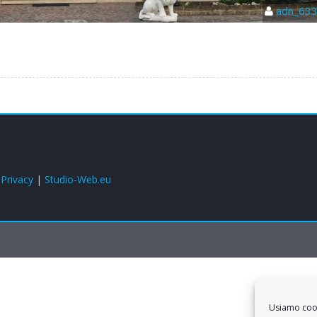
adn_63
|
Privacy
|
Studio-Web.eu
Usiamo cooki