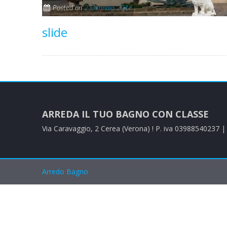
Posted on
2 Gennaio 2016
slide
ARREDA IL TUO BAGNO CON CLASSE
Via Caravaggio, 2 Cerea (Verona) ! P. iva 03988540237 
Arredo Bagno