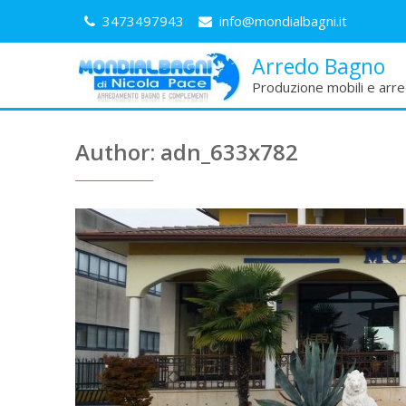
Skip
3473497943
info@mondialbagni.it
to
content
Arredo Bagno
Produzione mobili e arr
Author:
adn_633x782