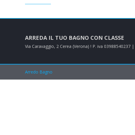
ARREDA IL TUO BAGNO CON CLASSE
Via Caravaggio, 2 Cerea (Verona) ! P. iva 03988540237 
Arredo Bagno