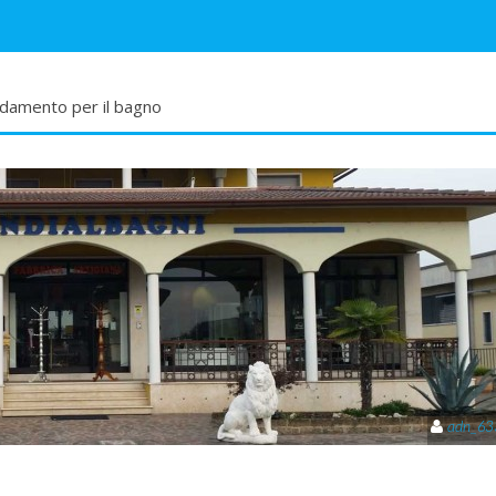
edamento per il bagno
adn_63