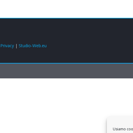
|
Privacy
|
Studio-Web.eu
Usiamo cooki